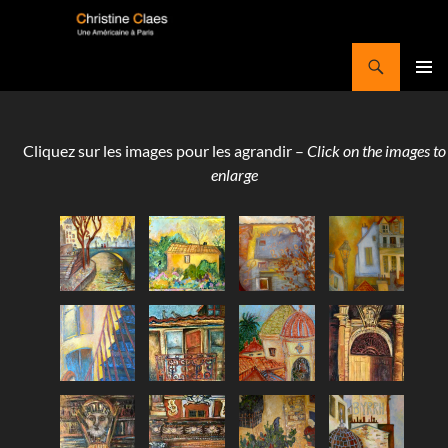
Aller
au
Recherche
contenu
Christine Claes
MENU
PRINCI
Cliquez sur les images pour les agrandir –
Click on the images to
enlarge