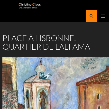
Aller
au
Recherche
contenu
Christine Claes
MENU
PRINCI
PLACE À LISBONNE,
QUARTIER DE L’ALFAMA