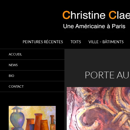
Aller
au
contenu
Recherche
Christine Claes
PEINTURES RÉCENTES
TOITS
VILLE – BÂTIMENTS
Une artiste-peintre américaine à
ACCUEIL
Paris
NEWS
PORTE AU
BIO
CONTACT