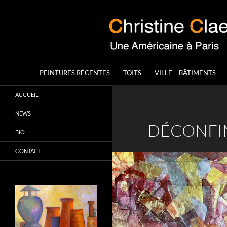
Aller
au
contenu
Recherche
Christine Claes
PEINTURES RÉCENTES
TOITS
VILLE – BÂTIMENTS
Une artiste-peintre américaine à
ACCUEIL
Paris
NEWS
DÉCONFI
BIO
CONTACT