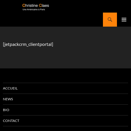
Aller
au
Recherche
contenu
Christine Claes
MENU
PRINCI
[jetpackcrm_clientportal]
ACCUEIL
NEWS
BIO
CONTACT